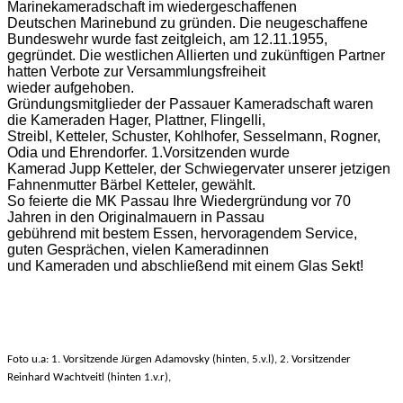
Marinekameradschaft im wiedergeschaffenen
Deutschen Marinebund zu gründen. Die neugeschaffene
Bundeswehr wurde fast zeitgleich, am 12.11.1955,
gegründet. Die westlichen Allierten und zukünftigen Partner
hatten Verbote zur Versammlungsfreiheit
wieder aufgehoben.
Gründungsmitglieder der Passauer Kameradschaft waren
die Kameraden Hager, Plattner, Flingelli,
Streibl, Ketteler, Schuster, Kohlhofer, Sesselmann, Rogner,
Odia und Ehrendorfer. 1.Vorsitzenden wurde
Kamerad Jupp Ketteler, der Schwiegervater unserer jetzigen
Fahnenmutter Bärbel Ketteler, gewählt.
So feierte die MK Passau Ihre Wiedergründung vor 70
Jahren in den Originalmauern in Passau
gebührend mit bestem Essen, hervoragendem Service,
guten Gesprächen, vielen Kameradinnen
und Kameraden und abschließend mit einem Glas Sekt!
Foto u.a: 1. Vorsitzende Jürgen Adamovsky (hinten, 5.v.l), 2. Vorsitzender
Reinhard Wachtveitl (hinten 1.v.r),