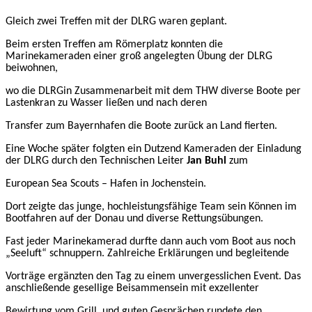
Gleich zwei Treffen mit der DLRG waren geplant.
Beim ersten Treffen am Römerplatz konnten die
Marinekameraden einer groß angelegten Übung der DLRG
beiwohnen,
wo die DLRGin Zusammenarbeit mit dem THW diverse Boote per
Lastenkran zu Wasser ließen und nach deren
Transfer zum Bayernhafen die Boote zurück an Land fierten.
Eine Woche später folgte
n
ein Dutzend Kameraden der Einladung
der DLRG durch den
Technischen Leiter
Jan
Buhl
zum
European Sea Scouts – Hafen
in Jochenstein.
Dort zeigte das junge, hochleistungsfähige Team sein Können im
Bootfahren auf der Donau und diverse Rettungsübungen.
Fast jeder Marinekamerad durfte dann auch vom Boot aus noch
„Seeluft“ schnuppern.
Zahlreiche Erklärungen und begleitende
Vorträge ergänzten den Tag zu einem unvergesslichen Event. Das
anschließende gesellige Beisammensein mit ex
z
ellenter
Bewirtung vom Grill,
und
guten Gesprächen rundete den