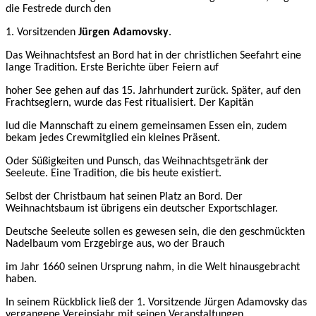
die Festrede durch den
1. Vorsitzenden
Jürgen Adamovsky
.
Das Weihnachtsfest an Bord hat in der christlichen Seefahrt eine
lange Tradition. Erste Berichte über Feiern auf
hoher See gehen auf das 15. Jahrhundert zurück. Später, auf den
Frachtseglern, wurde das Fest ritualisiert. Der Kapitän
lud die Mannschaft zu einem gemeinsamen Essen ein, zudem
bekam jedes Crewmitglied ein kleines Präsent.
Oder Süßigkeiten und Punsch, das Weihnachtsgetränk der
Seeleute. Eine Tradition, die bis heute existiert.
Selbst der Christbaum hat seinen Platz an Bord. Der
Weihnachtsbaum ist übrigens ein deutscher Exportschlager.
Deutsche Seeleute sollen es gewesen sein, die den geschmückten
Nadelbaum vom Erzgebirge aus, wo der Brauch
im Jahr 1660 seinen Ursprung nahm, in die
Welt hinausgebracht
haben.
In seinem Rückblick ließ der 1. Vorsitzende Jürgen Adamovsky das
vergangene Vereinsjahr mit seinen Veranstaltungen