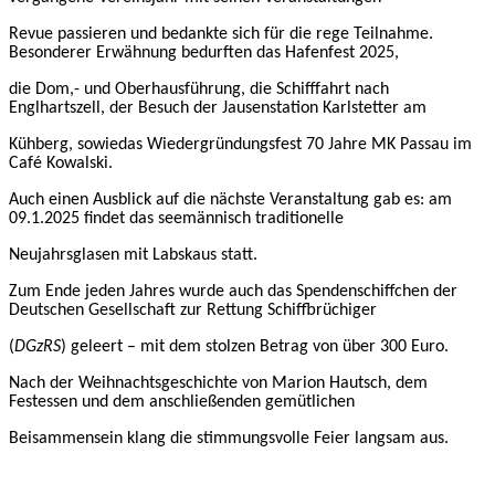
Revue passieren und bedankte sich für die rege Teilnahme.
Besonderer Erwähnung bedurften das Hafenfest 202
5
,
die Dom,- und Oberhausführung, die Schifffahrt nach
Englhartszell, der Besuch der
Jausenstation Karlstetter am
Kühberg, sowiedas Wiedergründungsfest 70 Jahre MK Passau im
Café Kowalski.
Auch einen Ausblick auf die nächste Veranstaltung gab es: am
09
.1.2025 findet das seemännisch traditionelle
Neujahrsglasen mit Labskaus statt.
Zum Ende jeden Jahres wurde auch das Spendenschiffchen der
Deutschen Gesellschaft zur Rettung Schiffbrüchiger
(
DGzRS
)
geleert – mit dem stolzen Betrag von über 300 Euro.
Nach
der Weihnachtsgeschichte von Marion Hautsch,
dem
Festessen und dem anschließenden gemütlichen
Beisammensein klang die stimmungsvolle Feier langsam aus.