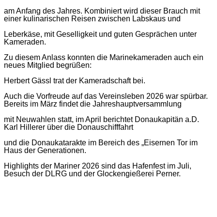
am Anfang des Jahres.
Kombiniert wird dieser Brauch mit
einer
kulinarischen Reisen zwischen Labskaus und
Leberkäse, mit Geselligkeit und guten Gesprächen unter
Kameraden.
Zu diesem Anlass konnte
n
die Marinekameraden auch ein
neues Mitglied begrüßen:
Herbert Gässl trat der Kameradschaft bei.
Auch die Vorfreude auf das Vereinsleben 202
6
war spürbar.
Bereits im
März
findet die
Jahreshauptversammlung
mit Neuwahlen statt, im April berichtet
Donaukapitän a.D.
Karl Hillerer über die Donauschifffahrt
und
die Donaukatarakte im Bereich des „Eisernen Tor
im
Haus der Generationen.
Highlights der Mariner 202
6
sind
das
Hafenfest im Juli,
Besuch der
DLRG und der Glockengießerei Perner.